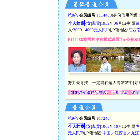
第8条
会员编号:
F114488
(身份信用等级:
个人档案
<
女
|
离异
|
1959
年
06
月出生|属
猪
入:
3000 - 4000元人民币
|户籍地区:
江西
F114488将照片发布模式设置为: 公
努力去寻找，一定能在这人海茫茫中找到
第9条
会员编号:
F172404
个人档案
<
女
|
离异
|
1962
年
10
月出生|属
虎
元人民币
|户籍地区:
中国／江西省／九江