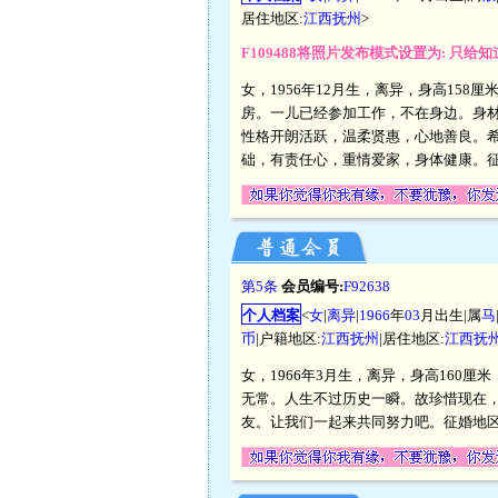
居住地区:
江西抚州
>
F109488将照片发布模式设置为: 只给
女，1956年12月生，离异，身高158
房。一儿已经参加工作，不在身边。身
性格开朗活跃，温柔贤惠，心地善良。
础，有责任心，重情爱家，身体健康。征
第5条
会员编号:
F92638
个人档案
<
女
|
离异
|
1966
年
03
月出生|属
马
币
|户籍地区:
江西抚州
|居住地区:
江西抚
女，1966年3月生，离异，身高160
无常。人生不过历史一瞬。故珍惜现在
友。让我们一起来共同努力吧。征婚地区