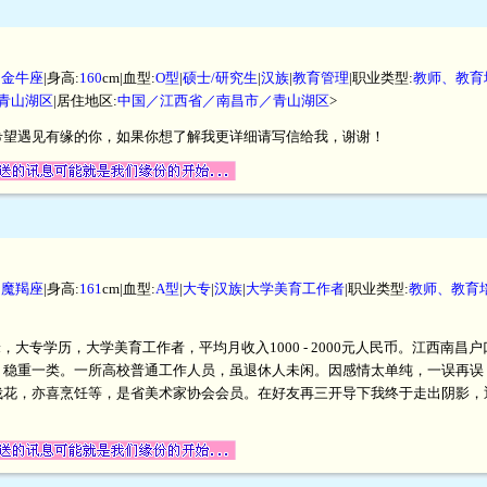
|
金牛座
|身高:
160
cm|血型:
O型
|
硕士/研究生
|
汉族
|
教育管理
|职业类型:
教师、教育
青山湖区
|居住地区:
中国／江西省／南昌市／青山湖区
>
希望遇见有缘的你，如果你想了解我更详细请写信给我，谢谢！
|
魔羯座
|身高:
161
cm|血型:
A型
|
大专
|
汉族
|
大学美育工作者
|职业类型:
教师、教育
厘米，大专学历，大学美育工作者，平均月收入1000 - 2000元人民币。江西
、稳重一类。一所高校普通工作人员，虽退休人未闲。因感情太单纯，一误再误
栽花，亦喜烹饪等，是省美术家协会会员。在好友再三开导下我终于走出阴影，