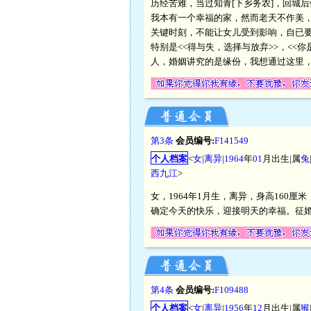
历经苦难，当过知青[下乡务农]，回城
我本有一个幸福的家，然而老天不作美，
关键时刻，不能让女儿受到影响，自已
特别是<<得与失，选择与放弃>>，<
人，婚姻讲究的是缘份，我想通过这里
第3条
会员编号:
F141549
个人档案
<
女
|
离异
|
1964
年
01
月出生|属
兔
西九江
>
女，1964年1月生，离异，身高160
确定今天的快乐，迎接明天的幸福。征
第4条
会员编号:
F109488
个人档案
<
女
|
离异
|
1956
年
12
月出生|属
猴