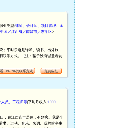
|职业类型:
律师、会计师、项目管理、金
中国／江西省／南昌市／东湖区
>
荣；平时乐趣是弹琴、读书、出外旅
明联系方式。（注：骗子没有诚意者勿
看F197696的联系方式
免费应征
计人员、工程师等
|平均月收入:
1000 -
宜丰户口，在江西宜丰居住，有婚房。我是个
看书、运动、音乐、烹调。我的前半生