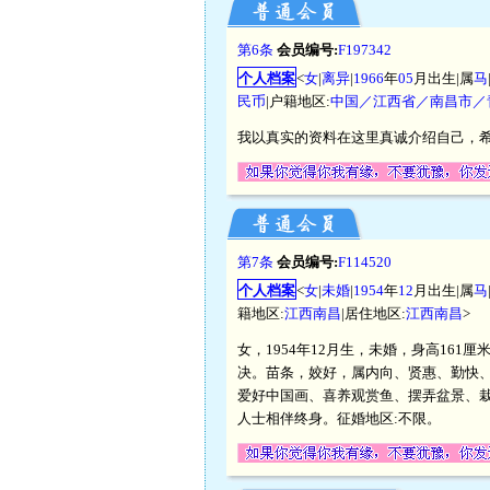
第6条
会员编号:
F197342
个人档案
<
女
|
离异
|
1966
年
05
月出生|属
马
民币
|户籍地区:
中国／江西省／南昌市／
我以真实的资料在这里真诚介绍自己，
第7条
会员编号:
F114520
个人档案
<
女
|
未婚
|
1954
年
12
月出生|属
马
籍地区:
江西南昌
|居住地区:
江西南昌
>
女，1954年12月生，未婚，身高161
决。苗条，姣好，属内向、贤惠、勤快
爱好中国画、喜养观赏鱼、摆弄盆景、
人士相伴终身。征婚地区:不限。