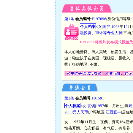
第1条
会员编号:
F197696
(身份信用等级:
个人档案
<
女
|
离异
|
1963
年
12
月
融投资、审计等专业人员
|平均
F197696将照片发布模式设置
本人心地善良、待人真诚、热爱生活、
游；独生孩子在美国，现独居。觅收入
扰）征婚地区: 不限。
第2条
会员编号:
F81591
个人档案
<
女
|
丧偶
|
1957
年
11
月出生|属
鸡
2000元人民币
|户籍地区:
江西宜丰
|居住地
女，1957年11月生，丧偶，身高164
性格开朗、心态积极、有气质、有修养