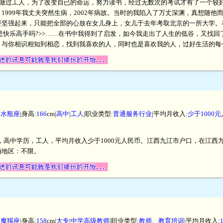
后做过工人，为了改变自已的命运，努力读书，经过无数次的考试才有了一个较
1999年我丈夫突然生病，2002年病故。当时的我陷入了万丈深渊，真想随他
要坚强起来，只能把全部的心放在女儿身上，女儿于去年考取北京的一所大学。
<你是快乐高手吗?>>……在书中我得到了启发，如今我走出了人生的低谷，又找
，与你相识相知到相恋，找到我喜欢的人，同时也是喜欢我的人，过好生活的每
|
水瓶座
|身高:
166
cm|
高中
|
工人
|职业类型:
普通服务行业
|平均月收入:
少于1000
厘米，高中学历，工人，平均月收入少于1000元人民币。江西九江市户口，在江
婚地区：不限。
|
魔羯座
|身高:
158
cm|
大专
|
中学高级教师
|职业类型:
教师、教育培训
|平均月收入: