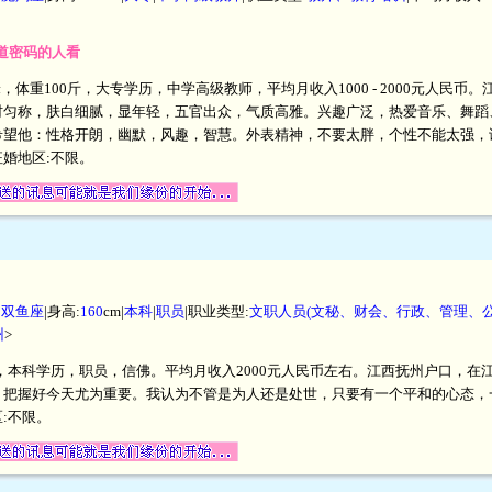
知道密码的人看
厘米，体重100斤，大专学历，中学高级教师，平均月收入1000 - 2000元人
材匀称，肤白细腻，显年轻，五官出众，气质高雅。兴趣广泛，热爱音乐、舞蹈
希望他：性格开朗，幽默，风趣，智慧。外表精神，不要太胖，个性不能太强，
婚地区:不限。
|
双鱼座
|身高:
160
cm|
本科
|
职员
|职业类型:
文职人员(文秘、财会、行政、管理、公
州
>
厘米，本科学历，职员，信佛。平均月收入2000元人民币左右。江西抚州户口，
，把握好今天尤为重要。我认为不管是为人还是处世，只要有一个平和的心态，
:不限。