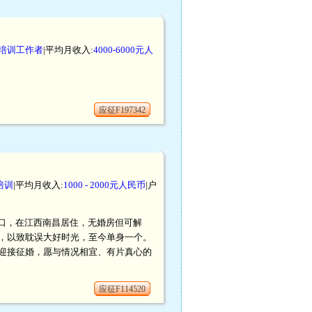
培训工作者
|平均月收入:
4000-6000元人
应征F197342
培训
|平均月收入:
1000 - 2000元人民币
|户
南昌户口，在江西南昌居住，无婚房但可解
，以致耽误大好时光，至今单身一个。
迎接征婚，愿与情况相宜、有片真心的
应征F114520