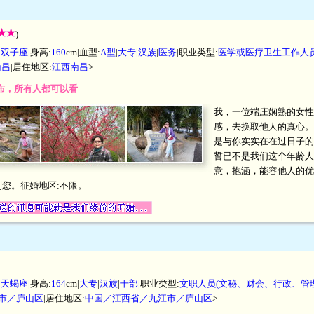
)
|
双子座
|身高:
160
cm|血型:
A型
|
大专
|
汉族
|
医务
|职业类型:
医学或医疗卫生工作人员
南昌
|居住地区:
江西南昌
>
开发布，所有人都可以看
我，一位端庄娴熟的女性
感，去换取他人的真心。
是与你实实在在过日子的
誓已不是我们这个年龄人
意，抱涵，能容他人的优
您。征婚地区:不限。
|
天蝎座
|身高:
164
cm|
大专
|
汉族
|
干部
|职业类型:
文职人员(文秘、财会、行政、管
市／庐山区
|居住地区:
中国／江西省／九江市／庐山区
>