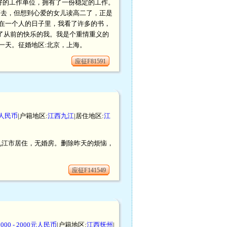
好的工作单位，拥有了一份稳定的工作。
而去，但想到心爱的女儿读高二了，正是
在一个人的日子里，我看了许多的书，
回了从前的快乐的我。我是个重情重义的
一天。征婚地区:北京，上海。
应征F81591
元人民币
|户籍地区:
江西九江
|居住地区:
江
西九江市居住，无婚房。删除昨天的烦恼，
应征F141549
1000 - 2000元人民币
|户籍地区:
江西抚州
|