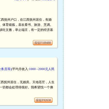
民币。江西抚州户口，在江西抚州居住，有婚
、体育锻炼，喜欢看书、旅游、烹调。
谈吐文雅，举止端庄，有一定的经济基
应征F109488
务员等)
|平均月收入:
1000 - 2000元人民
在江西抚州居住，无婚房。天地苍茫，人生
一切都会处理得很好。我希望找一个佛
应征F92638