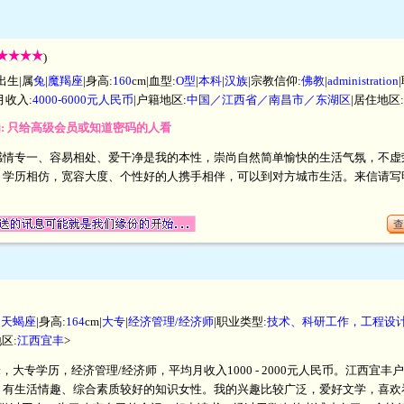
)
出生|属
兔
|
魔羯座
|身高:
160
cm|血型:
O型
|
本科
|
汉族
|宗教信仰:
佛教
|
administration
月收入:
4000-6000元人民币
|户籍地区:
中国／江西省／南昌市／东湖区
|居住地区:
为: 只给高级会员或知道密码的人看
感情专一、容易相处、爱干净是我的本性，崇尚自然简单愉快的生活气氛，不虚
、学历相仿，宽容大度、个性好的人携手相伴，可以到对方城市生活。来信请写
查
|
天蝎座
|身高:
164
cm|
大专
|
经济管理/经济师
|职业类型:
技术、科研工作，工程设
区:
江西宜丰
>
厘米，大专学历，经济管理/经济师，平均月收入1000 - 2000元人民币。江西
、有生活情趣、综合素质较好的知识女性。我的兴趣比较广泛，爱好文学，喜欢