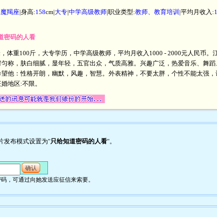
|
魔羯座
|身高:
158
cm|
大专
|
中学高级教师
|职业类型:
教师、教育培训
|平均月收入:
知道密码的人看
厘米，体重100斤，大专学历，中学高级教师，平均月收入1000 - 2000元人
材匀称，肤白细腻，显年轻，五官出众，气质高雅。兴趣广泛，热爱音乐、舞蹈
希望他：性格开朗，幽默，风趣，智慧。外表精神，不要太胖，个性不能太强，
婚地区:不限。
照片发布模式设置为"
只给知道密码的人看
"。
：
确认
照片密码，可通过向她发送应征信来索要。