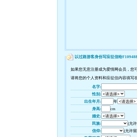
以过路游客身份写应征信给F10948
如果您无意注册成为爱情网会员，您可以
请将您的个人资料和应征信内容填写在如
名字:
性别:
出生年月:
年
身高:
cm
婚史:
民族:
(允
信仰:
(允许留