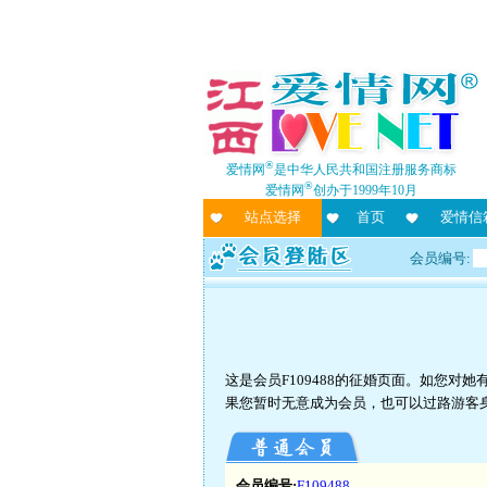
®
爱情网
是中华人民共和国注册服务商标
®
爱情网
创办于1999年10月
站点选择
首页
爱情信
会员编号:
这是会员F109488的征婚页面。如您
果您暂时无意成为会员，也可以过路游客
会员编号:
F109488