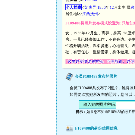
个人档案
<
女
|
离异
|
1956
年
12
月出生|属
猴
居住地区:
江西抚州
>
F109488将照片发布模式设置为: 只给
女，1956年12月生，离异，身高158
房。一儿已经参加工作，不在身边。身
性格开朗活跃，温柔贤惠，心地善良。
础，有责任心，重情爱家，身体健康。征
会员F109488发布的照片
会员F109488共发布了2照片，她将
如需要欣赏她所发布的照片，您可以
输入她的照片密码:
提示：
如果您不知道F109488的
F109488的身份信用信息