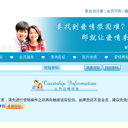
新会员注册
|
会员守则
|
箱
会员服务
查询应征
照片传情
爱情网
登陆密码:
我要登陆
找回密码
对她有意，请先进行登陆操作之后再向她发送应征信。如果您还不是会员，建议先免
身份
：
直接应征