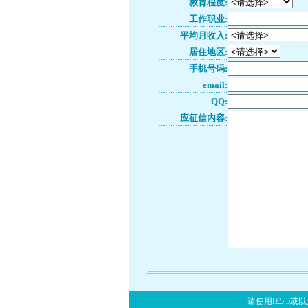
教育程度:
工作职业:
平均月收入:
居住地区:
手机号码:
email:
QQ:
应征信内容:
请使用IE5.5或以上