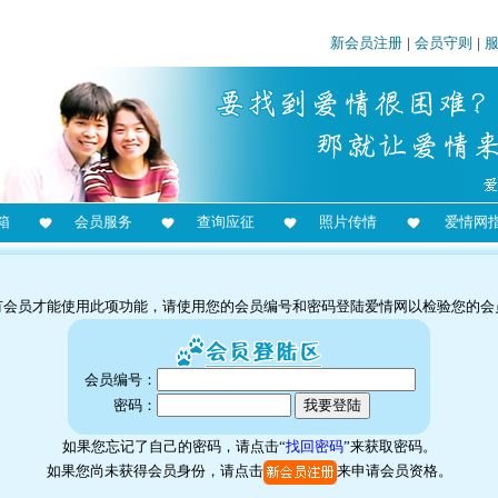
新会员注册
|
会员守则
|
箱
会员服务
查询应征
照片传情
爱情网
有会员才能使用此项功能，请使用您的会员编号和密码登陆爱情网以检验您的会
会员编号：
密码：
如果您忘记了自己的密码，请点击“
找回密码
”来获取密码。
如果您尚未获得会员身份，请点击
来申请会员资格。