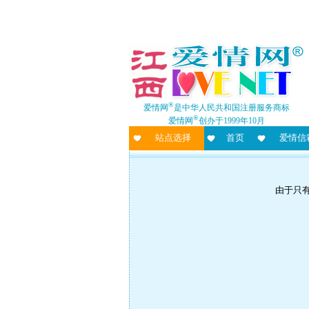
®
爱情网
是中华人民共和国注册服务商标
®
爱情网
创办于1999年10月
站点选择
首页
爱情信
由于只