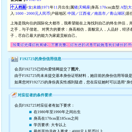
个人档案
<
女
|
未婚
|
1971
年
11
月出生|属
猪
|
天蝎座
|身高:
170
cm|血型:
A型
|
大
入:
1000 - 2000元人民币
|户籍地区:
中国／江西省／南昌市／青山湖区
|居
上海是我向往的国际化大都市，我希望能在上海找到自己的终生伴侣，并
之手，与子偕老。 对男方的要求：身高相仿，面貌宜人，人品好，经济
子，尽自己最大的能力为家庭贡献自己。
F192725的身份信用信息
会员F192725已经向爱情网提交了
照片
。
由于F192725尚未未提交基本身份证明材料，她目前的身份信用等级
如果您对F192725的身份真实性感到疑虑，您在应征她时可以选用“身
对应征者的条件要求
会员F192725对应征者有如下要求：
在1980年至1990年之间出生
身高在170cm至185cm之间
学历要求: 大专以上
最低平均月收入要求：4000元人民币以上