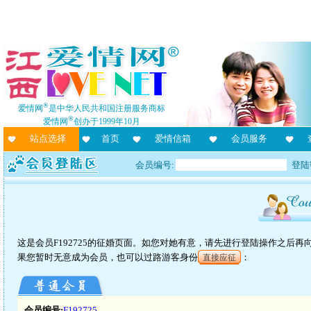
®
爱情网
是中华人民共和国注册服务商标
®
爱情网
创办于1999年10月
站点选择
首页
爱情信箱
会员服务
会员编号:
登陆
这是会员F192725的征婚页面。如您对她有意，请先进行登陆操作之后
果您暂时无意成为会员，也可以过路游客身份
：
直接应征
会员编号:
F192725