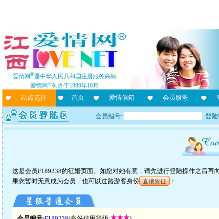
®
爱情网
是中华人民共和国注册服务商标
®
爱情网
创办于1999年10月
站点选择
首页
爱情信箱
会员服务
会员编号:
登陆
这是会员F189238的征婚页面。如您对她有意，请先进行登陆操作之后
果您暂时无意成为会员，也可以过路游客身份
：
直接应征
会员编号:
F189238
(身份信用等级:
)