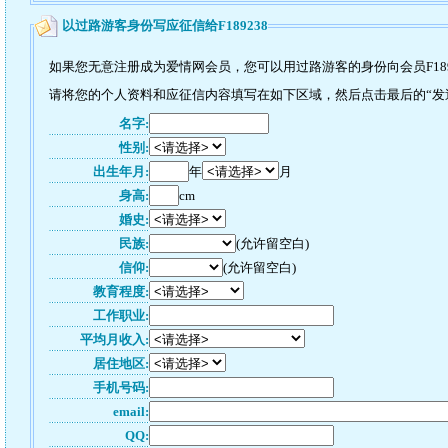
以过路游客身份写应征信给F189238
如果您无意注册成为爱情网会员，您可以用过路游客的身份向会员F189
请将您的个人资料和应征信内容填写在如下区域，然后点击最后的“发送”
名字:
性别:
出生年月:
年
月
身高:
cm
婚史:
民族:
(允许留空白)
信仰:
(允许留空白)
教育程度:
工作职业:
平均月收入:
居住地区:
手机号码:
email:
QQ: