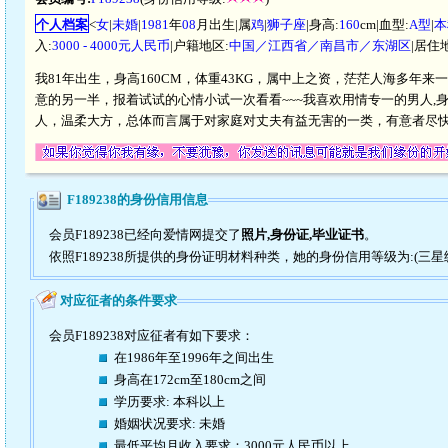
个人档案
<
女
|
未婚
|
1981
年
08
月出生|属
鸡
|
狮子座
|身高:
160
cm|血型:
A型
|
本
入:
3000 - 4000元人民币
|户籍地区:
中国／江西省／南昌市／东湖区
|居住
我81年出生，身高160CM，体重43KG，属中上之资，茫茫人海多
意的另一半，报着试试的心情小试一次看看~~~我喜欢用情专一的男人,
人，温柔大方，总体而言属于对家庭对丈夫有益无害的一类，有意者尽
F189238的身份信用信息
会员F189238已经向爱情网提交了
照片,身份证,毕业证书
。
依照F189238所提供的身份证明材料种类，她的身份信用等级为:(三星
对应征者的条件要求
会员F189238对应征者有如下要求：
在1986年至1996年之间出生
身高在172cm至180cm之间
学历要求: 本科以上
婚姻状况要求: 未婚
最低平均月收入要求：3000元人民币以上