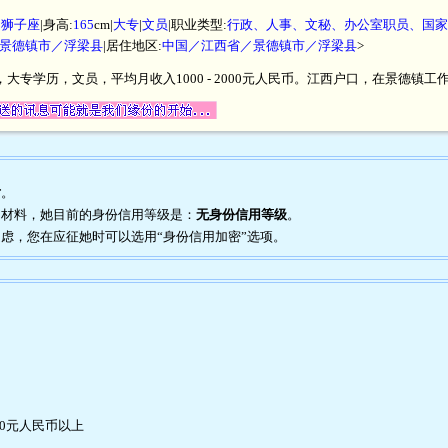
|
狮子座
|身高:
165
cm|
大专
|
文员
|职业类型:
行政、人事、文秘、办公室职员、国家
景德镇市／浮梁县
|居住地区:
中国／江西省／景德镇市／浮梁县
>
米，大专学历，文员，平均月收入1000 - 2000元人民币。江西户口，在景德镇
片
。
证明材料，她目前的身份信用等级是：
无身份信用等级
。
到疑虑，您在应征她时可以选用“身份信用加密”选项。
00元人民币以上