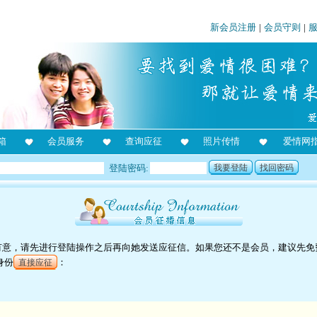
新会员注册
|
会员守则
|
箱
会员服务
查询应征
照片传情
爱情网
登陆密码:
我要登陆
找回密码
对她有意，请先进行登陆操作之后再向她发送应征信。如果您还不是会员，建议先免
身份
：
直接应征