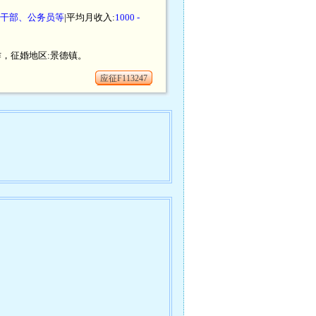
干部、公务员等
|平均月收入:
1000 -
工作，征婚地区:景德镇。
应征F113247