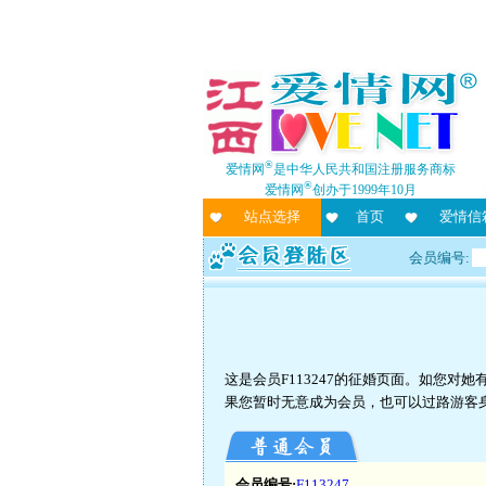
®
爱情网
是中华人民共和国注册服务商标
®
爱情网
创办于1999年10月
站点选择
首页
爱情信
会员编号:
这是会员F113247的征婚页面。如您
果您暂时无意成为会员，也可以过路游客
会员编号:
F113247