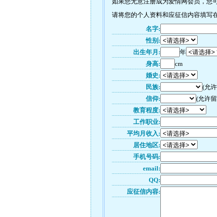
如果您无意注册成为爱情网会员，您可以
请将您的个人资料和应征信内容填写在如
名字:
性别:
出生年月:
年
身高:
cm
婚史:
民族:
(允
信仰:
(允许留
教育程度:
工作职业:
平均月收入:
居住地区:
手机号码:
email:
QQ:
应征信内容: