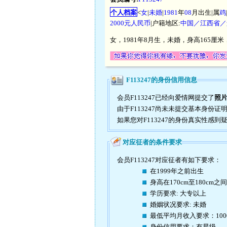
个人档案
<
女
|
未婚
|
1981
年
08
月出生|属
鸡
2000元人民币
|户籍地区:
中国／江西省／
女，1981年8月生，未婚，身高165厘
F113247的身份信用信息
会员F113247已经向爱情网提交了
照
由于F113247尚未未提交基本身份
如果您对F113247的身份真实性感
对应征者的条件要求
会员F113247对应征者有如下要求：
在1999年之前出生
身高在170cm至180cm之间
学历要求: 大专以上
婚姻状况要求: 未婚
最低平均月收入要求：10
身份信用要求：有星级