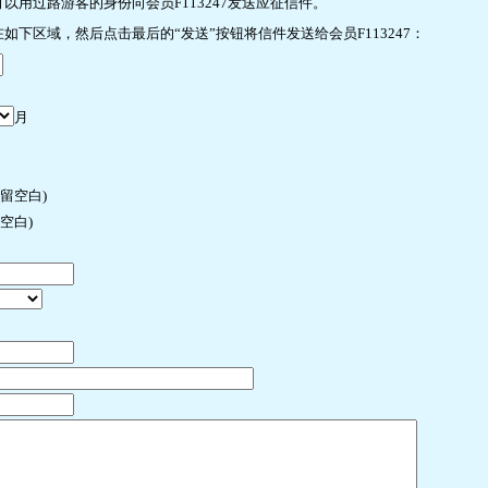
用过路游客的身份向会员F113247发送应征信件。
下区域，然后点击最后的“发送”按钮将信件发送给会员F113247：
月
许留空白)
空白)