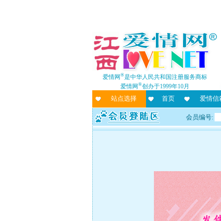
®
爱情网
是中华人民共和国注册服务商标
®
爱情网
创办于1999年10月
站点选择
首页
爱情信
会员编号: