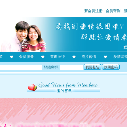
新会员注册
|
会员守则
|
箱
会员服务
查询应征
照片传情
爱情网
登陆密码:
我要登陆
找回密码