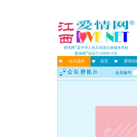
®
爱情网
是中华人民共和国注册服务商标
®
爱情网
创办于1999年10月
站点选择
首页
爱情信
会员编号: