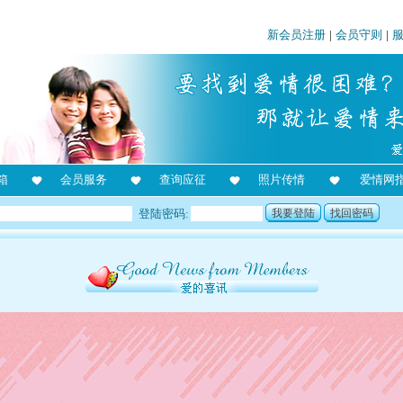
新会员注册
|
会员守则
|
箱
会员服务
查询应征
照片传情
爱情网
登陆密码:
我要登陆
找回密码