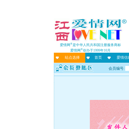
®
爱情网
是中华人民共和国注册服务商标
®
爱情网
创办于1999年10月
站点选择
首页
爱情信
会员编号: