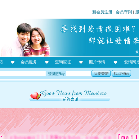
新会员注册
|
会员守则
|
箱
会员服务
查询应征
照片传情
爱情网
登陆密码:
我要登陆
找回密码