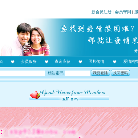
新会员注册
|
会员守则
|
箱
会员服务
查询应征
照片传情
爱情网
登陆密码:
我要登陆
找回密码