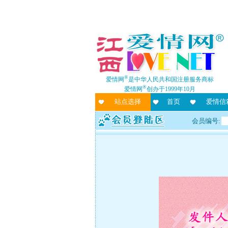
®
爱情网
是中华人民共和国注册服务商标
®
爱情网
创办于1999年10月
站点选择
首页
爱情信
会员编号: